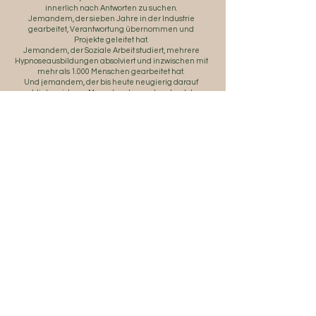
innerlich nach Antworten zu suchen.
Jemandem, der sieben Jahre in der Industrie
gearbeitet, Verantwortung übernommen und
Projekte geleitet hat.
Jemandem, der Soziale Arbeit studiert, mehrere
Hypnoseausbildungen absolviert und inzwischen mit
mehr als 1.000 Menschen gearbeitet hat.
Und jemandem, der bis heute neugierig darauf
geblieben ist, was Menschen bewegt und welche
Möglichkeiten entstehen können, wenn wir
beginnen, ehrlicher und aufmerksamer
wahrzunehmen.
Für mich bedeutet Entwicklung nicht, ein anderer
Mensch werden zu müssen. Sie beginnt dort, wo wir
uns selbst wieder wirklich begegnen.