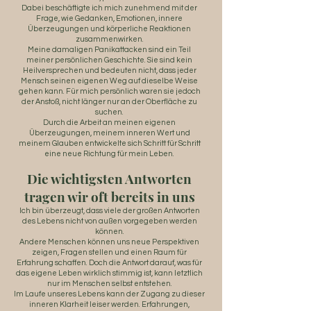
Dabei beschäftigte ich mich zunehmend mit der
Frage, wie Gedanken, Emotionen, innere
Überzeugungen und körperliche Reaktionen
zusammenwirken.
Meine damaligen Panikattacken sind ein Teil
meiner persönlichen Geschichte. Sie sind kein
Heilversprechen und bedeuten nicht, dass jeder
Mensch seinen eigenen Weg auf dieselbe Weise
gehen kann. Für mich persönlich waren sie jedoch
der Anstoß, nicht länger nur an der Oberfläche zu
suchen.
Durch die Arbeit an meinen eigenen
Überzeugungen, meinem inneren Wert und
meinem Glauben entwickelte sich Schritt für Schritt
eine neue Richtung für mein Leben.
Die wichtigsten Antworten
tragen wir oft bereits in uns
Ich bin überzeugt, dass viele der großen Antworten
des Lebens nicht von außen vorgegeben werden
können.
Andere Menschen können uns neue Perspektiven
zeigen, Fragen stellen und einen Raum für
Erfahrung schaffen. Doch die Antwort darauf, was für
das eigene Leben wirklich stimmig ist, kann letztlich
nur im Menschen selbst entstehen.
Im Laufe unseres Lebens kann der Zugang zu dieser
inneren Klarheit leiser werden. Erfahrungen,