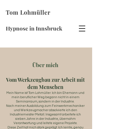
Tom Lohmüller
Hypnose in Innsbruck
Über mich
Vom Werkzeugbau zur Arbeit mit
dem Menschen
Mein Name ist Tom Lohmüller. Ich bin Ehemann und
mein beruflicher Weg begann nicht in einem
Seminarraum, sondern in der Industrie.
Nach meiner Ausbildung zum Feinwerkmechaniker
und Werkzeugmacher absolvierte ich den
Industriemeister Metall. Insgesamt arbeitete ich
sieben Jahre in der Industrie, übernahm
Verantwortung und leitete eigene Projekte.
Diese Zeit hat mich stark geprägt. Ich lernte, genau