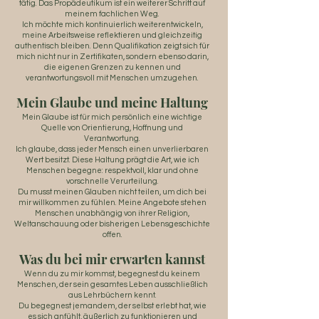
tätig. Das Propädeutikum ist ein weiterer Schritt auf
meinem fachlichen Weg.
Ich möchte mich kontinuierlich weiterentwickeln,
meine Arbeitsweise reflektieren und gleichzeitig
authentisch bleiben. Denn Qualifikation zeigt sich für
mich nicht nur in Zertifikaten, sondern ebenso darin,
die eigenen Grenzen zu kennen und
verantwortungsvoll mit Menschen umzugehen.
Mein Glaube und meine Haltung
Mein Glaube ist für mich persönlich eine wichtige
Quelle von Orientierung, Hoffnung und
Verantwortung.
Ich glaube, dass jeder Mensch einen unverlierbaren
Wert besitzt. Diese Haltung prägt die Art, wie ich
Menschen begegne: respektvoll, klar und ohne
vorschnelle Verurteilung.
Du musst meinen Glauben nicht teilen, um dich bei
mir willkommen zu fühlen. Meine Angebote stehen
Menschen unabhängig von ihrer Religion,
Weltanschauung oder bisherigen Lebensgeschichte
offen.
Was du bei mir erwarten kannst
Wenn du zu mir kommst, begegnest du keinem
Menschen, der sein gesamtes Leben ausschließlich
aus Lehrbüchern kennt.
Du begegnest jemandem, der selbst erlebt hat, wie
es sich anfühlt, äußerlich zu funktionieren und