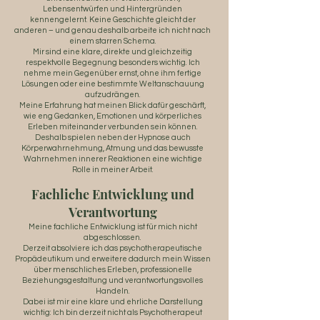
Lebensentwürfen und Hintergründen
kennengelernt. Keine Geschichte gleicht der
anderen – und genau deshalb arbeite ich nicht nach
einem starren Schema.
Mir sind eine klare, direkte und gleichzeitig
respektvolle Begegnung besonders wichtig. Ich
nehme mein Gegenüber ernst, ohne ihm fertige
Lösungen oder eine bestimmte Weltanschauung
aufzudrängen.
Meine Erfahrung hat meinen Blick dafür geschärft,
wie eng Gedanken, Emotionen und körperliches
Erleben miteinander verbunden sein können.
Deshalb spielen neben der Hypnose auch
Körperwahrnehmung, Atmung und das bewusste
Wahrnehmen innerer Reaktionen eine wichtige
Rolle in meiner Arbeit.
Fachliche Entwicklung und
Verantwortung
Meine fachliche Entwicklung ist für mich nicht
abgeschlossen.
Derzeit absolviere ich das psychotherapeutische
Propädeutikum und erweitere dadurch mein Wissen
über menschliches Erleben, professionelle
Beziehungsgestaltung und verantwortungsvolles
Handeln.
Dabei ist mir eine klare und ehrliche Darstellung
wichtig: Ich bin derzeit nicht als Psychotherapeut