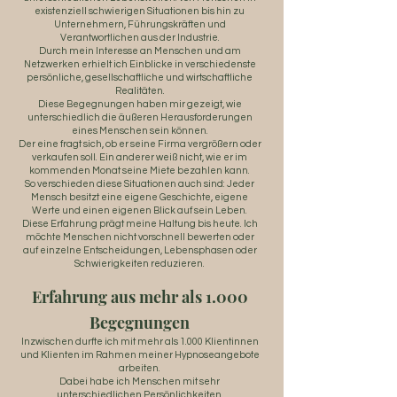
existenziell schwierigen Situationen bis hin zu
Unternehmern, Führungskräften und
Verantwortlichen aus der Industrie.
Durch mein Interesse an Menschen und am
Netzwerken erhielt ich Einblicke in verschiedenste
persönliche, gesellschaftliche und wirtschaftliche
Realitäten.
Diese Begegnungen haben mir gezeigt, wie
unterschiedlich die äußeren Herausforderungen
eines Menschen sein können.
Der eine fragt sich, ob er seine Firma vergrößern oder
verkaufen soll. Ein anderer weiß nicht, wie er im
kommenden Monat seine Miete bezahlen kann.
So verschieden diese Situationen auch sind: Jeder
Mensch besitzt eine eigene Geschichte, eigene
Werte und einen eigenen Blick auf sein Leben.
Diese Erfahrung prägt meine Haltung bis heute. Ich
möchte Menschen nicht vorschnell bewerten oder
auf einzelne Entscheidungen, Lebensphasen oder
Schwierigkeiten reduzieren.
Erfahrung aus mehr als 1.000
Begegnungen
Inzwischen durfte ich mit mehr als 1.000 Klientinnen
und Klienten im Rahmen meiner Hypnoseangebote
arbeiten.
Dabei habe ich Menschen mit sehr
unterschiedlichen Persönlichkeiten,