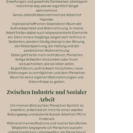
Erwartungen und gewohnte Denkweisen überlagern
manchmal das, was wir eigentlich längst
wahrnehmen.
Genau deshalb fasziniert mich die Arbeit mit
Hypnose.
Hypnose schafft einen besonderen Raum der
Aufmerksamkeit und Wahrnehmung. In meine
Arbeit fließen dabei auch körperorientierte Elemente
ein. Denn innere Vorgänge zeigen sich nicht nur in
Gedanken, sondern häufig ebenso in der Atmung,
der Körperspannung, der Haltung und der
persönlichen Wahrnehmung.
Dabei geht es für mich nicht darum, Menschen
fertige Antworten einzureden oder ihnen
vorzuschreiben, wie sie leben sollen.
Es geht darum, aufmerksam hinzuhören, neue
Erfahrungen zu ermöglichen und dem Menschen
Raum für seine eigenen Wahrnehmungen und
Erkenntnisse zu geben.
Zwischen Industrie und Sozialer
Arbeit
Um meinen Blick auf den Menschen fachlich zu
erweitern, entschied ich mich für einen zweiten
Bildungsweg und studierte Soziale Arbeit am MCI in
Innsbruck.
Während meines Studiums und meiner beruflichen
Tätigkeiten begegnete ich Menschen aus sehr
unterschiedlichen Lebenswelten: von Menschen in