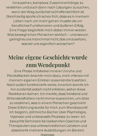
hinzusehen, komplexe Zusammenhänge zu
verstehen und auch dann nach Lösungen zu suchen,
wenn der Weg zunächst nicht offensichtlich ist.
Gleichzeitig spürte ich schon früh, dass es in meinem
Leben noch um mehr gehen musste als um
berufliches Funktionieren und äußeren Erfolg.
Eine Frage begleitete mich dabei immer wieder:
Was bewegt einen Menschen wirklich – und warum
gelingt es uns manchmal nicht, das umzusetzen,
was wir uns eigentlich wünschen?
Meine eigene Geschichte wurde
zum Wendepunkt
Eine Phase mit starker innerer Unruhe und
Panikattacken brachte mich dazu, mich intensiv mit
meinem eigenen Erleben auseinanderzusetzen.
Nach außen funktionierte vieles. Innerlich konnte ich
mir zunächst jedoch nicht erklären, woher diese
Reaktionen kamen. Ich merkte, dass Verstand und
Willenskraft allein nicht immer ausreichen, um alles
zu verstehen, was in einem Menschen geschieht.
Diese Erfahrung wurde für mich zum Wendepunkt.
Ich begann, zahlreiche Bücher über Psychologie,
Hypnose und unbewusste Prozesse zu lesen. Ich
besuchte Seminare bei bekannten Coaches und
Therapeuten aus unterschiedlichen Ländern und
absolvierte mehrere Ausbildungen im Bereich
Hypnose.